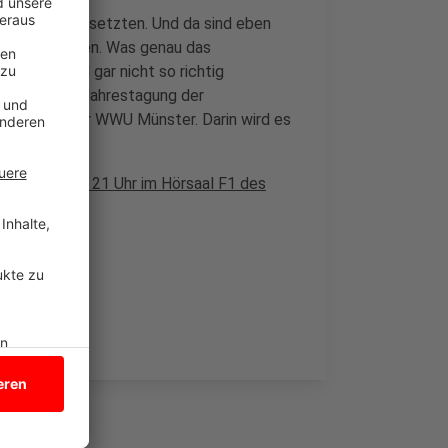
auseinandersetzten. Und da sind eben
andere Insekten. Was genau das
von uns wohl gar nicht so richtig
 Rahmen der Jahrestagung der
vortrag an der WWU Münster. Darin wird es
n.
r von 20 bis 21 Uhr im Hörsaal F1 des