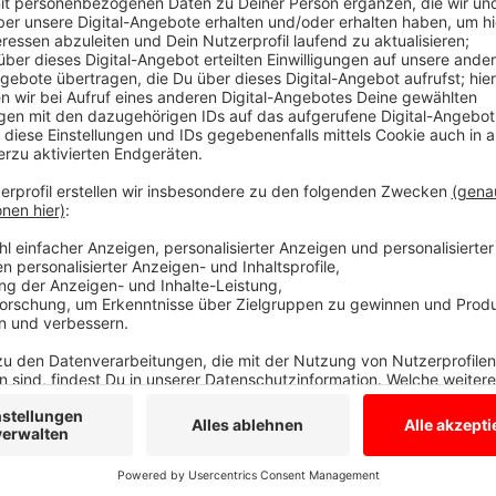
Umso mehr müssen wir uns mit dem Insektensterben 
nicht nur Bienen von betroffen, sondern auch viele 
Insektensterben für uns beduetet, können sich viele 
vorstellen. Daher gibts nächste Woche Dienstag im
Gesellschaft für Ökologie einen öffentlichen Abend
um Ursachen und Folgen des Insektensterbens gehe
Ort und Zeit des kostenlosen Vortrags: 10. Septembe
Fürstenberghauses, Domplatz 20-22.
Alle Infos zum Vortrag findet Ihr hier.
Anzeige