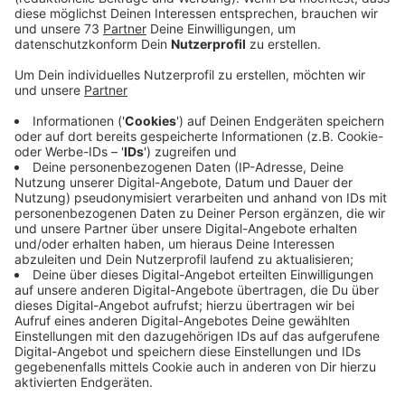
Anzeige
Eintritt frei aber Anmeldung nötig
Anzeige
Künstliche Intelligenz verändert unser Leben. Sie
macht vieles einfacher, birgt aber auch Gefahren.
Deshalb sollten sich auch Eltern mit dem Thema
befassen, wenn sie das nicht schon getan haben. Am
5. Dezember um 19 Uhr 30 führen Wissenschaftler der
Westfälischen Hochschule in Bocholt in die Welt von
ChatGPT ein. Der kostenlose Vortrag hat den Titel "Zu
Risiken und Nebenwirkungen fragen Sie Ihren
ChatGPT-Assistenten". Er richtet sich an Eltern, Lehrer
und andere Interessierte und findet im LernWerk