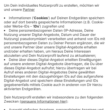
Betroffen ist die Bonduelle Konserve Leipziger Allerlei
200g und 400g mit Mindesthaltbarkeitsdatum
31.07.2022.
Verbraucher/-innen werden gebeten, die betroffenen
Produkte zu entsorgen. Bonduelle erstattet den
Kaufpreis für das genannte Produkt sowie ggf. die
Portokosten. Dafür bitten wir - unter Angabe des
vollständigen Namens, der IBAN und E-Mail Adresse -
um die Zusendung eines Fotos des Dosenbodens mit
dem aufgedruckten MHD
Anzeige