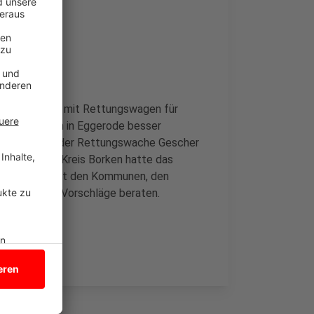
ettungswache mit Rettungswagen für
 bei Notfällen in Eggerode besser
e Verlagerung der Rettungswache Gescher
 werden. Der Kreis Borken hatte das
r wird jetzt mit den Kommunen, den
en über die Vorschläge beraten.