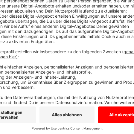
Verantwortliche beraten über Vorschläge
Anzeige
Die Gutachter schlagen zum Beispiel eine eigene R
Schöppingen vor. Dann könnten auch die Hilfsfristen
eingehalten werden. Weiterer Vorschlag: Durch ein
in Richtung B525 könnte Velen von dort mitversorgt
Gutachten vor gut einem Jahr in Auftrag gegeben. E
Krankenkassen und den Betreibern der Rettungswach
Anzeige