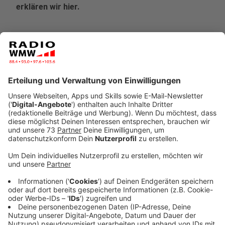
erklären wir hier.
Veröffentlicht:
Freitag, 15.11.2024 10:40
Anzeige
Wenn alles nach Plan läuft, haben wir am 23. Februar
eine besondere Aufgabe: Wir wählen einen neuen
Bundestag. Die 'Älteren' unter uns kennen es: Zwei
Kreuzchen auf einem Wahlzettel machen - fertig.
Diesmal jedoch ist einiges anders. Wir haben seit dem
2023 ein neues Bundestagswahlrecht. Und das könnte
sogar unser Wahlverhalten ändern.
Anzeige