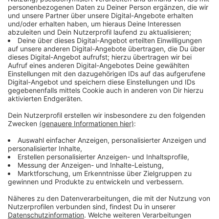
Bundestagswahl: Keine Überhang- oder
Ausgleichsmandate
Anzeige
Die wichtigste Änderung lautet: Es gibt im Bundestag
keine Überhang- und Ausgleichsmandate mehr. Vor der
Reform kam - vereinfacht gesagt - automatisch jeder
Kandidat und jede Kandidatin in den Bundestag,
der/die einen Wahlkreis direkt holten, damit genügend
Erststimmen bekamen.
Mit der Zweitstimme haben wir das Größenverhältnis
der Parteien im Bundestag untereinander geregelt.
Das ist nicht mehr so: In den Bundestag kommen nur
dann alle Wahlkreisgewinner, wenn diese Mandate
auch über die Zweitstimme abgesichert sind. Es kann
also sein, dass eine Kandidatin einen Wahlkreis über die