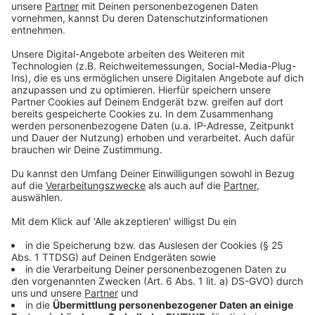
Erststimme gewinnt, aber aufgrund zu weniger
Zweitstimmen möglicherweise nicht in den Bundestag
gelangt.
Anzeige
©
picture alliance/dpa | Philipp von Ditfurth
Mit den Bundestagswahlen in 2025 ändert sich das
Wahlrecht.
Anzeige
Bundestagswahl: Wunschkoalition wählen
damit schwieriger
Anzeige