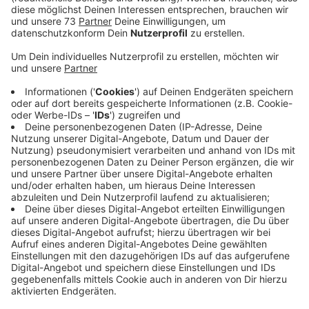
Anzeige
Umzug in Epe am 5. Dezember
Anzeige
In Ahaus muss die Nikolausgesellschaft 2.000 Euro
mehr für Süßigkeiten ausgeben. Wegen der
gestiegenen Preise und weil einige Waren schwer zu
kriegen sind. "Das sei aber dank Sponsoren und
Spenden machbar", sagt Werner Große-Lembeck und
bedankt sich bei den Ahausern für den großen
Zuspruch. In Epe wird dagegen auch mal was anderes
in der Tüte zu finden sein. "Unser Großhändler hat
bereits angekündigt, dass vielleicht einige Dinge nicht