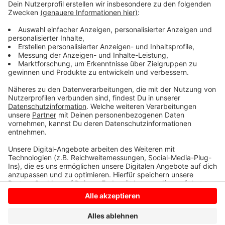
zu bekommen sind. Welche genau, das werde noch
geprüft", sagt Jochen Schmeing vom Nikolausverein
Epe. Sicher ist aber: die Umzüge sollen nach jetzigem
Stand stattfinden. In Epe am 05. Dezember und in
Ahaus wird der Termin voraussichtlich in der
Jahresversammlung Anfang November festgelegt.
Anzeige
Anzeige
Anzeige