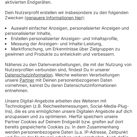
Es gibt diese Dinge im Leben, die können uns zur
Weißglut treiben. Bahnstreiks. Plötzlicher Schneefall.
Eiskratzen am frühen Morgen. Leute, die nicht
Autofahren können. Menschen, die seltsame Wörter
benutzen. Wo andere sich vor Verzweiflung das
Gesicht bis zum Bauchnabel ziehen oder ihren Kopf
gegen die Wand hauen wollen, geht in eben diesem
Kopf von Laura Potting ein Karussell los. Irgendwo
zwischen wirren Gedanken und scharfer
Alltagsbeobachtung. Ein bisschen ausgeflippt,
meistens bunt und nie ganz ernst gemeint.
Anzeige