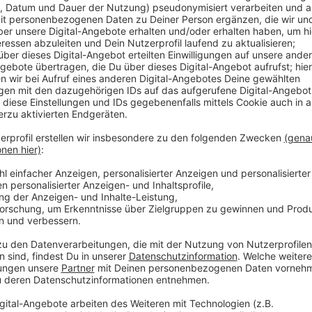
Anzeige
Laura Potting
Von Null auf Potting: "Weihna
Anzeige
Es gibt diese Dinge im Leben, die können uns zur Weiß
Schneefall. Eiskratzen am frühen Morgen. Leute, die
seltsame Wörter benutzen. Wo andere sich vor Verz
ziehen oder ihren Kopf gegen die Wand hauen wollen
Potting ein Karussell los. Irgendwo zwischen wirren