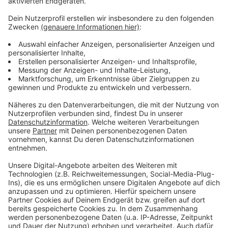
Es gibt diese Dinge im Leben, die können uns zur
Weißglut treiben. Bahnstreiks. Plötzlicher Schneefall.
Eiskratzen am frühen Morgen. Leute, die nicht
Autofahren können. Menschen, die seltsame Wörter
benutzen. Wo andere sich vor Verzweiflung das
Gesicht bis zum Bauchnabel ziehen oder ihren Kopf
gegen die Wand hauen wollen, geht in eben diesem
Kopf von Laura Potting ein Karussell los. Irgendwo
zwischen wirren Gedanken und scharfer
Alltagsbeobachtung. Ein bisschen ausgeflippt,
meistens bunt und nie ganz ernst gemeint.
Anzeige