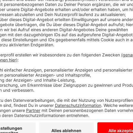
Laura Potting
Von Null auf Potting: "Unnütze 
Anzeige
Es gibt diese Dinge im Leben, die können uns zur Weiß
Schneefall. Eiskratzen am frühen Morgen. Leute, die
seltsame Wörter benutzen. Wo andere sich vor Verz
ziehen oder ihren Kopf gegen die Wand hauen wollen
Potting ein Karussell los. Irgendwo zwischen wirren
Alltagsbeobachtung. Ein bisschen ausgeflippt, meist
Anzeige