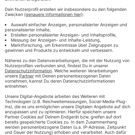
Es gibt diese Dinge im Leben, die können uns zur
Weißglut treiben. Bahnstreiks. Plötzlicher Schneefall.
Eiskratzen am frühen Morgen. Leute, die nicht
Autofahren können. Menschen, die seltsame Wörter
benutzen. Wo andere sich vor Verzweiflung das
Gesicht bis zum Bauchnabel ziehen oder ihren Kopf
gegen die Wand hauen wollen, geht in eben diesem
Kopf von Laura Potting ein Karussell los. Irgendwo
zwischen wirren Gedanken und scharfer
Alltagsbeobachtung. Ein bisschen ausgeflippt,
meistens bunt und nie ganz ernst gemeint.
Anzeige
Anzeige