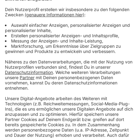
Es gibt diese Dinge im Leben, die können uns zur
Weißglut treiben. Bahnstreiks. Plötzlicher Schneefall.
Eiskratzen am frühen Morgen. Leute, die nicht
Autofahren können. Menschen, die seltsame Wörter
benutzen. Wo andere sich vor Verzweiflung das
Gesicht bis zum Bauchnabel ziehen oder ihren Kopf
gegen die Wand hauen wollen, geht in eben diesem
Kopf von Laura Potting ein Karussell los. Irgendwo
zwischen wirren Gedanken und scharfer
Alltagsbeobachtung. Ein bisschen ausgeflippt,
meistens bunt und nie ganz ernst gemeint.
Anzeige
Anzeige