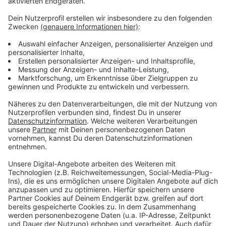
Es gibt diese Dinge im Leben, die können uns zur
Weißglut treiben. Bahnstreiks. Plötzlicher Schneefall.
Eiskratzen am frühen Morgen. Leute, die nicht
Autofahren können. Menschen, die seltsame Wörter
benutzen. Wo andere sich vor Verzweiflung das
Gesicht bis zum Bauchnabel ziehen oder ihren Kopf
gegen die Wand hauen wollen, geht in eben diesem
Kopf von Laura Potting ein Karussell los. Irgendwo
zwischen wirren Gedanken und scharfer
Alltagsbeobachtung. Ein bisschen ausgeflippt,
meistens bunt und nie ganz ernst gemeint.
Anzeige