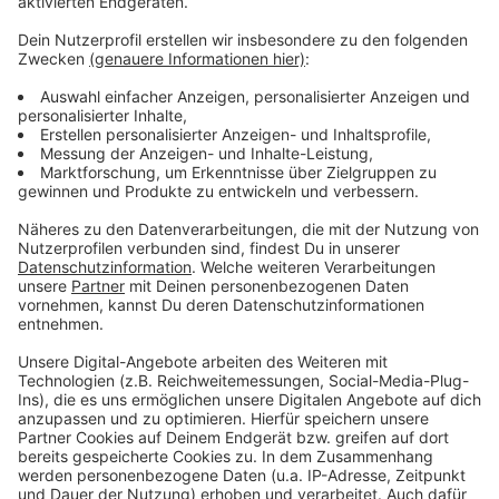
Es gibt diese Dinge im Leben, die können uns zur
Weißglut treiben. Bahnstreiks. Plötzlicher Schneefall.
Eiskratzen am frühen Morgen. Leute, die nicht
Autofahren können. Menschen, die seltsame Wörter
benutzen. Wo andere sich vor Verzweiflung das
Gesicht bis zum Bauchnabel ziehen oder ihren Kopf
gegen die Wand hauen wollen, geht in eben diesem
Kopf von Laura Potting ein Karussell los. Irgendwo
zwischen wirren Gedanken und scharfer
Alltagsbeobachtung. Ein bisschen ausgeflippt,
meistens bunt und nie ganz ernst gemeint.
Anzeige