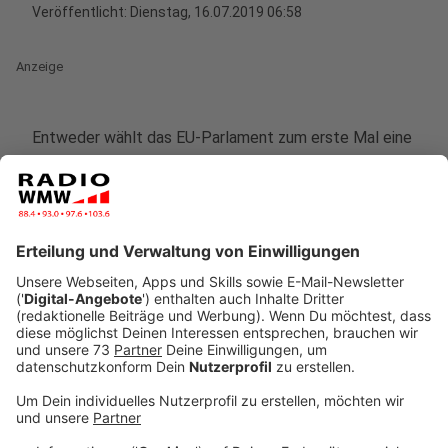
Veröffentlicht:
Dienstag, 16.07.2019 06:58
Anzeige
Entweder wählt das EU-Parlament zum erste Mal eine
Frau als Spitze - das wäre dann Ursula von der Leyen
oder das Eu-Parlament stimmt erstmalig gegen einen
vorgeschlagenen Kandidaten.
Ab 9 Uhr stellt Von der Leyen heute in Brüssel ihre
Pläne für Europa vor und dann wird heute abend ab 18
Uhr abgestimmt. Ihren Posten als
Verteidigungsminitserin gibt sie, egal wie es ausgeht,
ab morgen ab.
Eine wirkliche Favoritin für das Amt der EU-
Komissionspräsidentin ist von der Leyen ja nicht -
Juncker, der Noch-EU-Chef hat sich zwar stark für sie