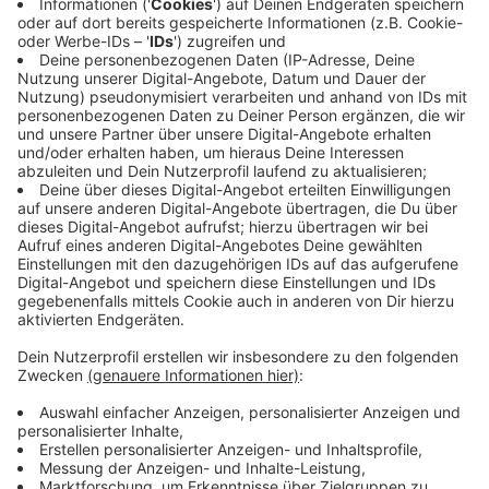
eingesetzt, die SPD hat sich allerdings schon
entschieden gemeinsam gegen die deutsche
Verteidigungsministerin zu stimmen.
Anzeige
Wie stehen ihre Chancen?
Anzeige
Wie stehen die Chancen von Urusla von der Leyen in
Europa denn wirklich? Eine Einschätzung dazu von
unserem RADIO WMW Politikexperten Klaus Schubert
von der Uni Münster.
Anzeige