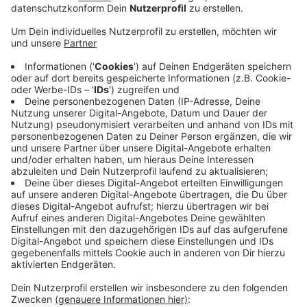
Anzeige
Bau eines zweiten großen Turmdrehkrans
Anzeige
Vor kurzem noch wegen des Bocholter Karnevals
gesperrt. Jetzt kann man auf dem Berliner Platz in
Bocholt, aufgrund der Errichtung eines zweiten
Turmkranes, wieder nicht parken. Der erste
Turmdrehkran wurde Mitte Januar, für die Sanierung
des Rathauses inklusive Bühnenhaus, gebaut. Auch der
zweite Kran wird für die Rathaussanierung benötigt.
Um die öffentliche Sicherheit zu gewährleisten, wird
der Gefahrenbereich rund um den Aufbau des zweiten
Krans weiträumig abgesichert.
Anzeige