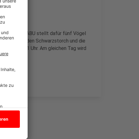
 wird. Der NABU stellt dafür fünf Vögel
hwarzspecht, den Schwarzstorch und die
. Oktober, 11 Uhr. Am gleichen Tag wird
bstimmung.