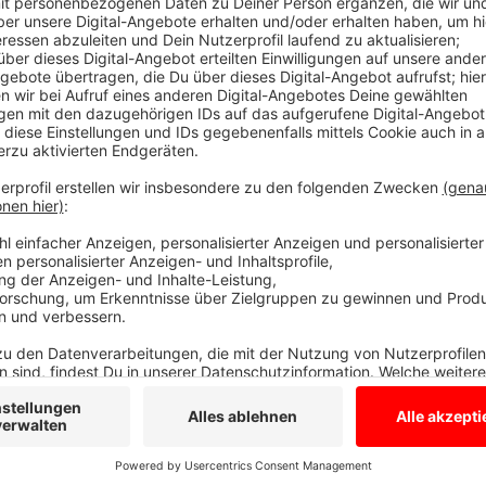
NABU lässt uns entscheiden
Anzeige
Wir entscheiden, wer der nächste Jahresvogel (2025)
zur Wahl: den Hausrotschwanz, den Kranich, den Sc
Waldohreule. Abstimmen können wir online bis zum 10
auch noch der Sieger bekannt gegeben.
Hier zur A
Anzeige