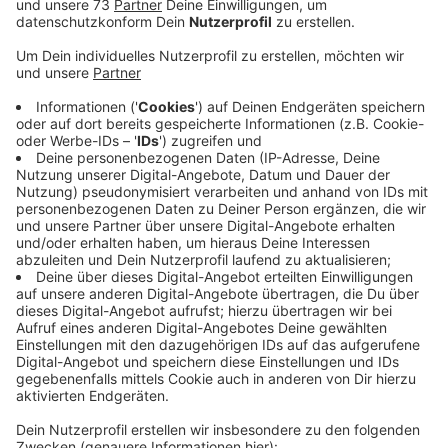
Aktion liefert Infos über Vogelpopulation
Anzeige
Christi Himmelfahrt und das angekündigte milde und
trockene Wetter sind ideal, um im Garten, auf dem
Balkon oder im Park Vögel zu beobachten. Das trifft
sich gut, denn der NABU NRW lädt vom 9. bis zum 12.,
Mai 2024 wieder zur "Stunde der Gartenvögel" ein.
Wer mitmachen möchte, kann sich eine Liste
ausdrucken und dort eintragen, wieviele und welche
Vögel er oder sie in einer Stunde an einem bestimmten
Platz beobachtet hat. Die Daten liefern dem
Naturschutzbund wichtige Infos zur Vogelpopulation.
Eine genaue Anleitung mit Strichliste gibt es hier.