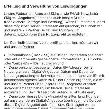
Anzeige
Den Time Square in New York kennt jeder. Egal ob von
Fotos, aus Filmen, oder weil er selbst schon mal da
war: Jeder kennt die unzähligen, riesigen
Werbebildschirme. Und auf jedem läuft eine andere
Werbung. Nur ein einziges Mal lief auf allen
Bildschirmen das Gleiche. Und das war, als der
Software-Riese Microsoft Windows 8 vorgestellt hat.
Und das haben nicht etwa IT-Leute von Microsoft
ermöglicht, sondern eine Firma aus dem
Westmünsterland: Videro aus Gronau.
Mehr Informationen über Videro
Anzeige