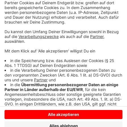
sammeln. Bitte lesen Sie die
Details durch und stimmen Sie der
Nutzung des Service zu, um dieses
Video anzusehen.
Mehr Informationen
Windows 8 Launch am Time Square in New York
Akzeptieren
Anzeige
powered by
Usercentrics Consent
Management Platform
Anzeige
Anzeige