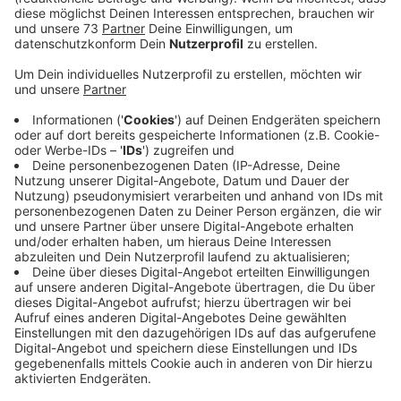
Anzeige
Nasser Herbst sorgt für Bauverzögerungen
Anzeige
Die Bauarbeiten an der B67n zwischen Merfeld und der
A43-Anschlussstelle Dülmen-Nord sollten eigentlich
schon vor Monaten abgeschlossen sein. Doch die
Fertigstellung des zweiten Bauabschnitts verzögert
sich erneut, wie Straßen NRW auf Nachfrage mitteilte.
Grund für die Verzögerungen war der ungewöhnlich
nasse Herbst, der einige Bauarbeiten zum Stillstand
brachte.
Mittlerweile sind die Asphaltarbeiten abgeschlossen,