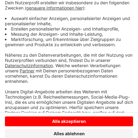
und es fehlen nur noch einige Straßenschilder und
Markierungen. Straßen NRW plant, diesen
Bauabschnitt im Juni freizugeben. Der gesamte
Lückenschluss der B67n soll im kommenden Jahr
erfolgen, was für viele Pendler eine Erleichterung
darstellen wird.
Anzeige
Anzeige
Anzeige