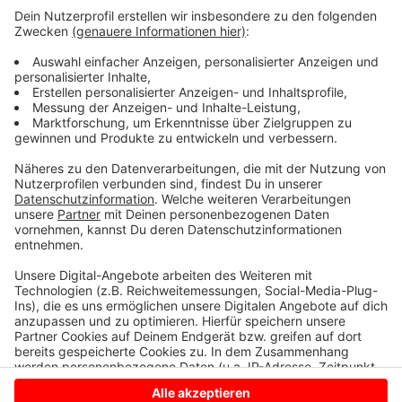
selber bauen. Ob es nur eine Tankstelle mit Shop wird
oder mit Restaurant oder Schnellimbiss, das ist noch
unklar. Fertig sein soll das Ganze aber etwa 1,5 bis 2
Jahre nach Vergabe, das ist das Ziel. Wichtiger für die
LKW-Fahrer, die sich auf dem Rastplatz Hochmoor
ausruhen oder übernachten, sind aber die sanitären
Anlagen. Die sind seit Anfang des Jahres fertig und die
sind gut, heißt es von der Autobahn GmbH.
Anzeige
Anzeige
Anzeige