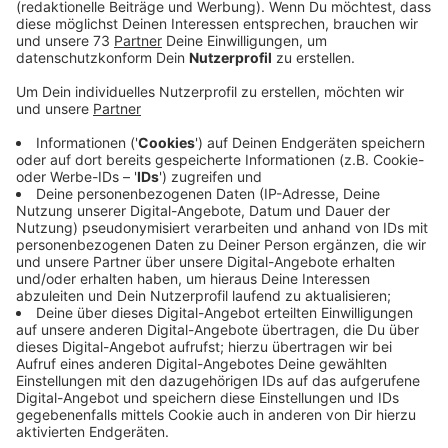
Betreiber.
Veröffentlicht:
Montag, 31.07.2023 06:33
Anzeige
Sanitäre Anlagen sind bereits fertig
Anzeige
Das sagte uns ein Sprecher der Autobahn GmbH auf
Nachfrage.Demnach wurden die beiden Anlagen an der
Autobahn separat ausgeschrieben. Im Laufe des
kommenden Jahres soll das Ergebnis feststehen. Die
Konzessionäre werden die Tank- und Rastanlagen dann