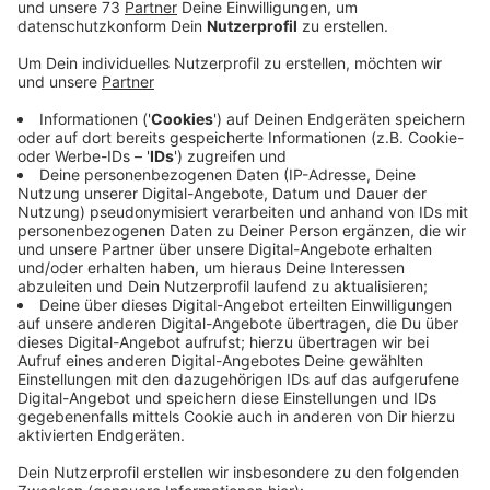
Veröffentlicht:
Mittwoch, 07.08.2024 14:31
Anzeige
13 LehrerInnen haben geklagt
Anzeige
13 haben dagegen geklagt, die meisten per Eilantrag.
Nun hat das Verwaltungsgericht Münster zwei
Eilanträgen stattgegeben und die Abordnung von einer
Grundschul-Lehrerin aus Münster und einem
Gymnasial-Lehrer aus dem Kreis Coesfeld
gestoppt. Die Richter kritisieren das Verfahren, mit
dem die Lehrer für die Abordnung ausgewählt
wurden. Laut Urteil fehlten beim Auswahlverfahren