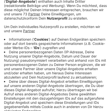
Ein Borkener Betrieb ist für das verunreinigte
Abwasser in der Kläranlage verantwortlich.
Verantwortliche des Unternehmens haben sich
gemeldet, nachdem sie jetzt von dem Umweltalarm
gehört haben. Am Mittwoch hatten Mitarbeiter des
Klärwerks in Borken festgestellt, dass der Ammonium-
Wert im Wasser viel zu hoch war. Die Bezirksregierung
löste vorsorglich Umweltalarm aus. In der Bocholter
Aa blieben die Messwerte aber zum Glück im Rahmen.
Ammonium entsteht zum Beispiel, wenn Pflanzen
verrotten, es kommt aber auch in Düngemitteln und
Farben vor. Die Polizei will nun untersuchen, wie
es
aus
dem Betrieb ins Abwasser gekommen ist.