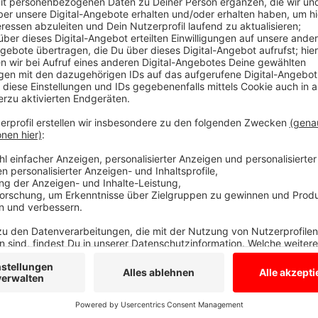
Ermittlungen in dem Fall gehen weiter
Anzeige
Nach Angaben der Polizei wurde der Junge wohlbehal
bedankt sich bei allen, die die Suche nach dem Jung
Jährige zwischenzeitlich aufgehalten hat und wer dabe
ist nun Gegenstand der Ermittlungen. Denn aktuell l
gibt einen Sorgerechtsstreit.
Anzeige