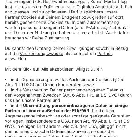
Rädern auch immer häufiger mit E-Tretrollern und
Fatbikes zu tun. Auch in diesen Gruppen ist die Zahl
der Unfälle im letzten Jahr angestiegen, sagt die
Statistik. Deshalb will die Kreispolizei die
Schwerpunktkontrollen erhöhen und noch mehr
Vorbeugungsarbeit leisten.
Anzeige
Die Statistik wurde bei einer Pressekonferenz
in Borken vorgestellt
Anzeige
©
RADIO WMW
Anzeige