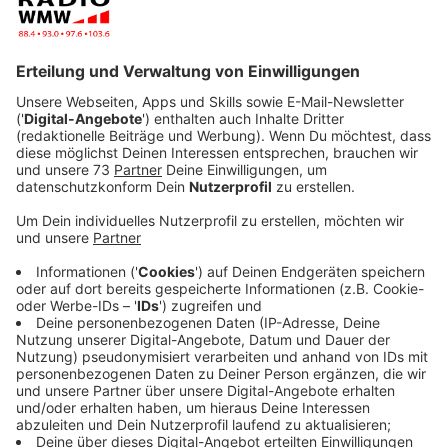
Anzeige
Mehr Tote und Schwerverletzte
Anzeige
Von den 24 Todesopfern waren neun, die mit einem
Fahrrad bzw. Pedelec verunglückt sind. Diese traurige
Bilanz hat heute die Kreispolizei bei einer
Pressekonferenz in Borken gezogen. Sie hat deshalb in
Zukunft vermehrt Schwerpunktkontrollen für
Radfahrer angekündigt. Unfallschwerpunkte waren vor
allem Bocholt, Borken, Gronau, Rhede und Heiden.
Auch die Zahl der Schwerverletzten ist angestiegen,
sie hat im 10 Jahres-Vergleich einen neuen
Höchststand erreicht.