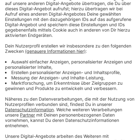
Anzeige
Zunahme auch bei den Rad- bzw.
Pedelecunfällen
Anzeige
Die verunglückten Rad- bzw. Pedelecfahrer stellen im
Kreis Borken mit über 43 Prozent den höchsten Anteil
der verunglückten Verkehrsteilnehmer dar. Mehr
verletzte Pedelec- bzw. Radfahrer ist eine
Entwicklung, die im Kreis Borken seit 2023 anhält. Aber
auch damit zu tun hat, dass immer mehr Menschen
aufs Rad steigen. Etwa jeder Dritte im Kreis benutzt
sein Fahrrad für kurze Strecken, also zur Arbeit oder
zur Schule. Und auch in der Freizeit wird gerne
radgefahren. Die Polizei hat es neben den klassischen