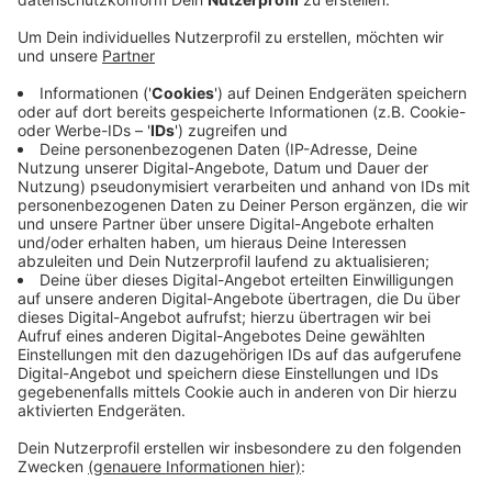
Insgesamt wurden dieses mal gut 150 Fahrer
überprüft
Anzeige
Dabei wird traditionell auch an Schleichstrecken
kontrolliert. Die Bilanz:
Drei Fahrer unter Alkoholeinfluss und drei unter
Drogeneinfluss. Außerdem stellten die Polizeibeamten
einen Führerschein sicher. Bei der Jahreswende davor
fiel das Ergebnis der Kontrollen ähnlich aus.
Anzeige