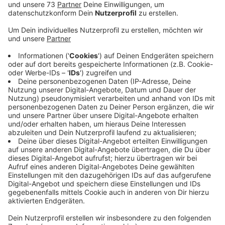
Anzeige
Aktuelle Sperrungen und Umleitungen
Anzeige
Auf der B54 zwischen Gronau und Münster sind je nach
Streckenabschnitt täglich bis zu 33.500 Fahrzeuge
unterwegs. Das zeigt sich auch an der Fahrbahn. Die
wird in dieser und nächster Woche zwischen Ochtrup
und Steinfurt ausgebessert. Nach Angaben von
Straßen NRW werden Schadstellen geflickt. Aktuell
ist die B54 deshalb von Münster Richtung Gronau bis
zum 10. Oktober 2024 abends zwischen Metelen und
Ochtrup/Heek gesperrt. Der Verkehr wird über die
L510 umgeleitet. Am 14. und 15. Oktober 2024 wird
die B54 dann Richtung Münster zwischen Metelen und