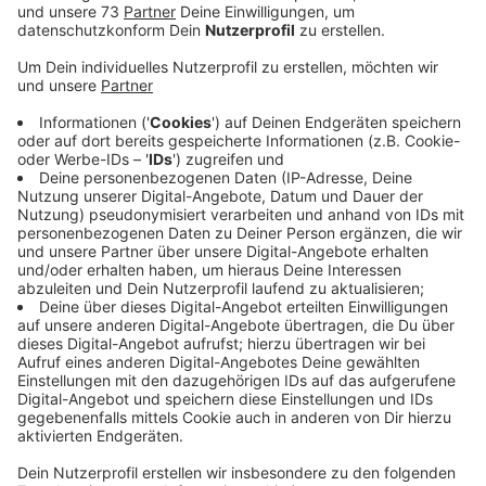
Veröffentlicht:
Freitag, 07.07.2023 12:11
Anzeige
Sonntag, 9. Juli auf dem Rathausplatz in
Rhede
Anzeige
Der WDU hat drei Feuerwehrautos,
Feuerwehrausrüstung und 20 Fahrräder aus Belgien
gespendet bekommen, die er nächste Woche in die
Ukraine bringen will. Und weil der Verein noch mehr
Spenden sammeln möchte, präsentiert er sich morgen
(So., 09.07.23) von 13 bis 16 Uhr auf dem Rathausplatz
in Rhede mit einem Infostand. Dort gibt es u.a. auch