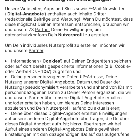
Veröffentlicht:
Dienstag, 03.06.2025 13:09
Anzeige
Unterstützung auch über Instagram
Anzeige
Die Gründung des Vereins geht auf eine sehr
persönliche Geschichte zurück: Marks Mutter war die
Inspiration für dieses Herzensprojekt. Sie erkrankte an
Krebs und hat den Kampf leider verloren. Aus diesem
Schicksal entstand der Wunsch, anderen Betroffenen
und ihren Familien beizustehen. Ein zentraler
Bestandteil des Vereins ist der Instagram-Account,
der Kindern und Jugendlichen als moralische Stütze
dienen soll. Er möchte Mut machen, niemals