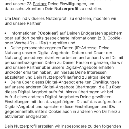
Veröffentlicht:
Montag, 29.12.2025 15:58
Anzeige
Ähnlicher Fall Mitte November auch in Velen
Anzeige
Eine Frau war dort am Sonntag Abend (28.12. gegen 20
Uhr 30) mit ihrem Hund spazieren, als er etwas vom
Boden aufnahm und runterschluckte. Kurz darauf
zeigte der Hund schwere neurologische
Ausfallerscheinungen, bekam Durchfall und verendete
kurze Zeit später. Auch ein Tierarzt konnte nicht mehr
helfen. Die Polizei prüft einen möglichen
Zusammenhang mit einem ähnlichen Fall Mitte