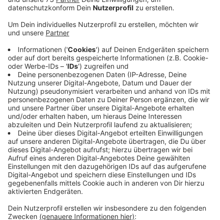
Veröffentlicht:
Montag, 28.07.2025 16:06
Anzeige
Die Abzocke-Tricks werden immer
raffinierter
Anzeige
Die Betrüger gaben sich als Käufer aus und schickten
zur Verkaufsabwicklung einen QR-Code zum
Scannen. Der führte die Velenerin direkt zur Paypal
und plötzlich waren 980 Euro abgebucht, ohne dass sie
die Zahlung autorisiert hatte. Die Polizei warnt in dem
Zusammenhang davor, Links, E-Mails oder QR-Codes
von unbekannten Absendern zu nutzen.