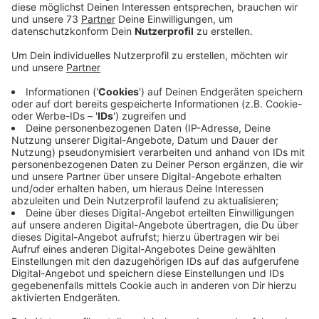
Mit TV Show zur großen Liebe ?
Anzeige
©
Radio WMW
Anzeige
Rene aus Velen ist heute Abend beim Fernsehsender
VOX um 20:15 auf Sendung. Er hat uns erzählt wie das
Format abläuft und auf was wir uns freuen dürfen.
Anzeige
Silvia Ochlast und Rene