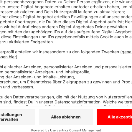
Teilnahme an Online-Umfrage bis 30. Sept
Anzeige
Velen und Ramsdorf nehmen an einer NRW-Studie zum
Wirtschaftsministerium hat die Stadt Velen als ein
Online-Umfrage geht es darum, wie und wo die Mensc
regionale Produkte bevorzugen und welche Rolle Öf
Sonntage spielen. Die Teilnahme ist bis 30. Septem
Händlern, Einwohnern und Gästen ist uns dabei beson
Wirtschaftsförderin Natalie Jakubik. Auf der Basis
entwickeln.
Hier gehts zur Umfrage.
Anzeige