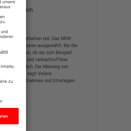
ember möglich
 Einkaufsverhalten teil. Das NRW-
e von 20 Kommunen ausgewählt. Bei der
hen einkaufen, ob sie zum Beispiel
fnungszeiten und verkaufsoffene
ber 2024 möglich. Die Meinung von
ders wichtig, sagt Velens
 könne man Maßnahmen und Strategien