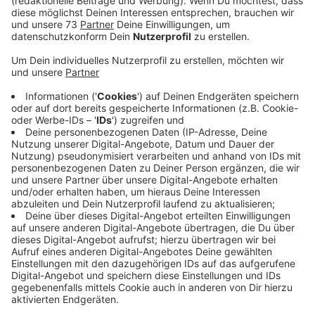
den Forderungen der Staatsanwaltschaft an.
Veröffentlicht:
Freitag, 05.12.2025 16:11
Anzeige
Zwei Frauen zu Boden gestoßen
Anzeige
Das Gericht sah es als erwiesen an, dass der
Angeklagte aus Litauen im Spätsommer des
vergangenen Jahres versucht hat, zwei Frauen in
Legden zu überfallen und zu vergewaltigen, sagte uns
ein Gerichtssprecher. Bei der ersten Tat wurde der 34-
jährige Litauer von zwei Zeugen gestört. Nur wenige
Tage danach, hat der Angeklagte in Legden eine