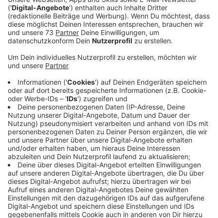
Richter veranlasst eine
Sicherheitsverwahrung
Anzeige
Im Missbrauchskomplex Münster hat das Landgericht
den 28 jährigen Hauptangeklagten Adrian V. zu 14
Jahren Haft verurteilt. Außerdem ordneten die Richter
für den IT-Techniker Sicherungsverwahrung an, weil sie
die Gefahr einer Wiederholung ähnlicher Taten sehen.
Verurteilt wurde der Münsteraner wegen schweren
sexuellen Missbrauchs von Kindern.
Auch die Mutter(46) des Hauptangeklagten wurde zu
einer Haftstrafe verurteilt. Wegen Beihilfe soll sie für
fünf Jahre ins Gefängnis. Die anderen angeklagten
Männer erhielten ebenfalls Haftstrafen. Ein Mann aus