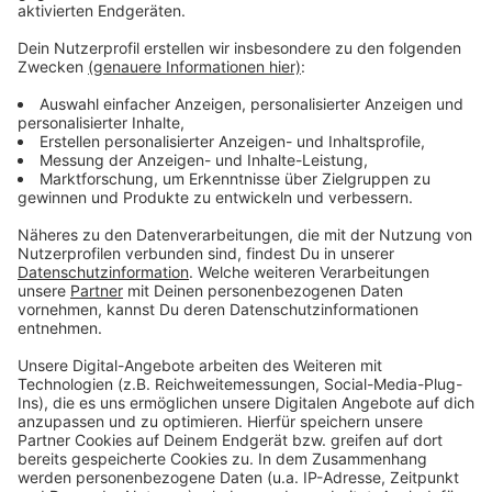
Hannover (36) soll für vier Fälle 10 Jahre ins Gefängnis,
ein Angeklagter aus Schorfheide in Brandenburg (43)
erhielt für fünf Fälle eine Strafe von elfeinhalb Jahren
und ein Mann aus dem hessischen Staufenberg (31)
soll wegen sechs Fällen für 12 Jahre in Haft.
Die Urteile erfüllen weitesgehend die orderungen der
Staatsanwaltschaft. Noch sind die Urteile nicht
rechtskräftig. Des Weiteren stehen allen Angeklagten
des Hauptprozesses noch weitere Verfahren an, da
einige Fälle von Kindesmissbrauchs nicht Teil des
Hauptprozesses waren.
Anzeige