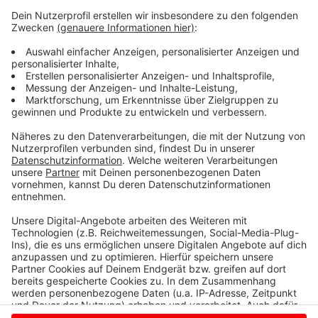
und schweren Raubes verurteilt, die beiden Jüngeren
erhielten Bewährungsstrafen. Die Staatsanwaltschaft
fand die Urteile zu milde und hat daraufhin Revision
eingelegt - mit Erfolg. Deswegen wurde der Fall neu
aufgerollt. Das Opfer, der junge Mann, dachte, er trifft
sich mit einer jungen Frau. Doch das war wohl nur ein
Vorwand. Die hatte einen Bekannten gebeten, dem
Bocholter klar zu machen, dass sie keine Beziehung
will. Der gilt als Initiator der Tat.
Anzeige
Anzeige