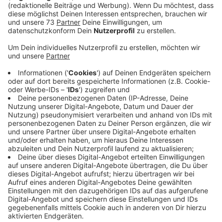
Veröffentlicht:
Mittwoch, 16.07.2025 07:00
Anzeige
Fall neu aufgerollt
Anzeige
Am 12. Oktober 2022 war ein junger Bocholter vor dem
Stadion von Borussia Bocholt von mehreren Männern
überfallen, brutal zusammengeschlagen und
lebensgefährlich verletzt worden. Die Täter nahmen
danach 50 Euro und die Autoschlüssel des Opfers mit.
Vor dem Landgericht Münster wurden sie vor zwei
Jahren (Juni 2023) wegen schwerer Körperverletzung