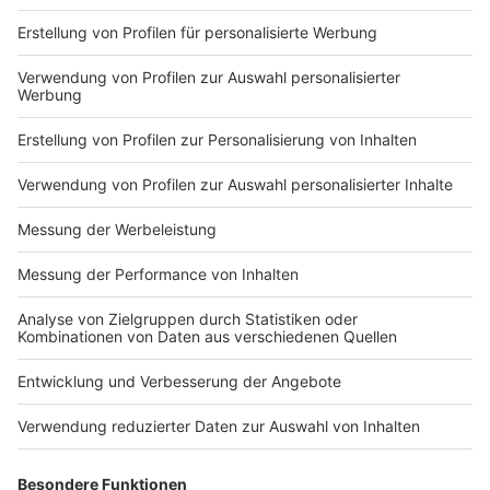
Das wurde nun in deutsches Recht umgesetzt. "Es
wird nicht die allerletzte Entscheidung sein zum
Urlaubsrecht", sagte der Vorsitzende Richter Heinrich
Kiel in der Verhandlung.
Anzeige
Urlaub nach langwieriger Krankheit
Anzeige
Grundsätzlich gilt nach Angaben von Arbeitsrechtler
Thüsing, dass Urlaub bei langwieriger Krankheit 15
Monate nach Ende des Urlaubsjahres verfällt. Diesen
Grundsatz bestätigte das Gericht am Dienstag.
Allerdings kommt es nicht zum Urlaubsverfall, wenn
Arbeitnehmer im betreffenden Jahr zumindest
teilweise gearbeitet haben und ihr Chef seine