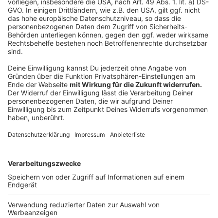
Europäischer Gerichtshof stellte Weichen
Anzeige
Das Bundesarbeitsgericht hatte die beiden Fälle aus
NRW vor seiner Entscheidung dem Europäischen
Gerichtshof (EuGH) in Luxemburg vorgelegt. Er sollte
prüfen, ob europäisches Recht eine Verjährung des
Urlaubsanspruchs gestatte, "wenn der Arbeitgeber
den Arbeitnehmer nicht durch entsprechende
Aufforderung und Hinweise tatsächlich in die Lage
versetzt hat, seinen Urlaubsanspruch auszuüben". Die
Entscheidung im September war eindeutig: Nein, sagte
der Gerichtshof in Luxemburg. Urlaub könne nicht
verjähren oder bei langer Krankheit verfallen, wenn
Arbeitgeber ihren Informations- und
Mitwirkungspflichten nicht nachkämen, so der EuGH.