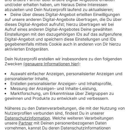
Die Bedeutung des Urteils
Anzeige
Die höchstrichterliche Entscheidung hat
weitreichende Konsequenzen für Arbeitnehmer - ihre
Position ist bei Streit um nicht genommenen Urlaub
gestärkt. "Oft ist das der Fall bei einem Jobwechsel
oder wenn ein Arbeitsverhältnis aus einem anderen
Grund aufgelöst wird", sagte der Bonner
Arbeitsrechtler Gregor Thüsing. "Bisher haben sich
einige Arbeitgeber auf die Verjährungsfrist von drei
Jahren verlassen – aber die gilt nun nicht mehr
automatisch."
Anzeige
Regeln für Verfall sowie Verjährung von