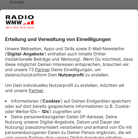
Anzeige
Ob das Urteil zu einer Klagewelle führt - darüber gehen
die Meinungen von Arbeitsrechtlern auseinander, auch
darüber, wie lange zurückgeblickt werden kann. Das
Gericht ließ den Zeitraum offen. Er fürchte, "dass es
nun zu zahlreichen Klagen zu lange beendeten
Arbeitsverhältnissen kommt", sagte der Anwalt der
Arbeitgeberseite in der Verhandlung. "Viele
Arbeitnehmer haben bei laufenden
Arbeitsverhältnissen Angst, ihre Rechte
durchzusetzen", so der Anwalt einer Klägerin. In den
beiden Fällen ging es um Urlaubsansprüche, die bis
zum Jahr 2014 zurückreichten.
Anzeige