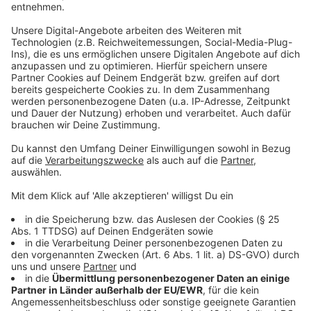
Urlaub
Anzeige
Bei Kontroversen um die Verjährung von Urlaub gelten
nun ähnliche Regeln, die das Bundesarbeitsgericht
bereits 2019 zu der Frage aufgestellt hat, wann Urlaub
verfällt. Erstmals nahmen sie damals die Arbeitgeber
in die Pflicht, aktiv zu werden: Sie müssten ihre
Beschäftigten "klar und rechtzeitig" auf nicht
genommenen Urlaub hinweisen. Mit den
Entscheidungen schlossen die Richter eine Lücke im
Bundesurlaubsgesetz, das zu diesen Fragen keine
Aussagen trifft. Ganz grundsätzlich sind Arbeitnehmer
in Deutschland laut Gesetz angehalten, ihren Urlaub
möglichst im laufenden Kalenderjahr zu nehmen.
Anzeige