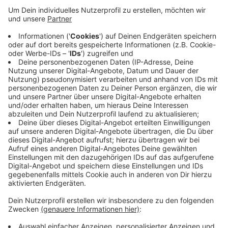
Anzeige
Die Messe startet zwar erst Mitte September, aber
ab heute können sich Unternehmen dafür anmelden.
Die FIDA bringt am 16.September von 8 bis 16 Uhr
Schüler aus Gronau und Umgebung mit Unternehmen
zusammen und bietet die Möglichkeit,
Ausbildungsberufe direkt kennenzulernen.
Hier geht
es zur Anmeldung!
Anzeige