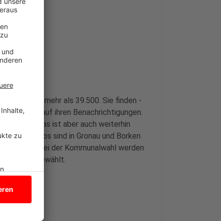
e, in Gronau mehr als 39.500. Sie finden -
en QR-Code auf ihren Benachrichtigungen.
gt werden. Das ist aber auch weiterhin
e Briefwahlbüros sind in Gronau und Borken
 20. August. Bei der Kommunalwahl werden
nd Landrat gewählt.