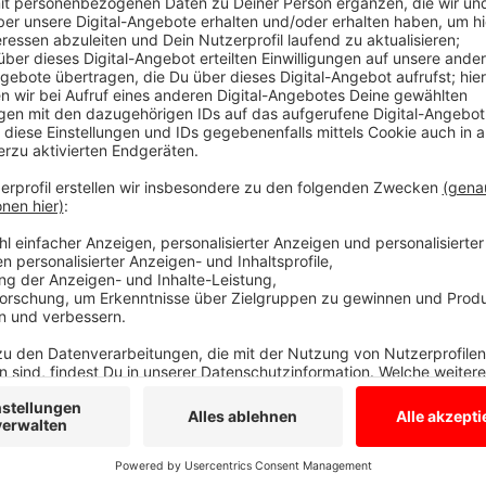
Anzeige
Kommunalwahlen im Westmünsterland
Anzeige
Allein in Bocholt gibt es knapp 58.000 Wahlberechtigt
wie auch alle anderen Wahlberechtigten - wieder ein
Damit kann ganz unkompliziert die Briefwahl beantra
schriftlich, online oder im Briefwahlbüro möglich. Di
z.B. ab dem 18. August geöffnet, in Bocholt ab dem
Stadt- und Gemeinderäte, Kreistag, Bürgermeister u
Anzeige