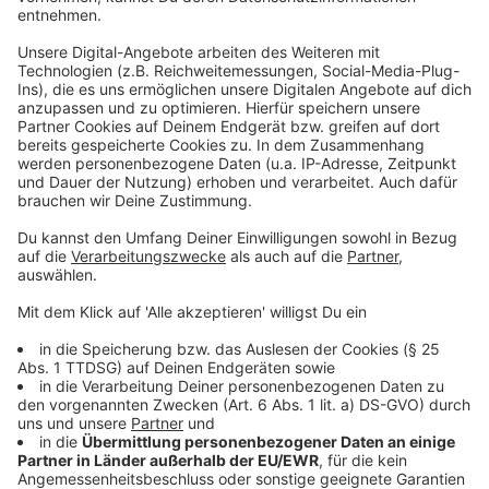
ist vielen bewusst geworden, welche Gefahren ein
lang anhaltender Regen oder ein Starkregen mit sich
bringen kann.
Weiterlesen, Beitrag hören und Video sehen
Anzeige
Der Arzt
Anzeige
Dr. Ralph Krolewski ist Hausarzt. Seit mehr als 35
Jahren. Er ist verantwortlich für mehr als 5.000
Patientinnen und Patienten in seiner Region rund um
Gummersbach. Das Thema Klimawandel bereitet ihm
schon seit einigen Jahren Sorgen, denn die Folgen, die
eine immer wärmer werdende Welt auf unsere
Gesundheit haben wird, sind enorm, sagt der Arzt. Die