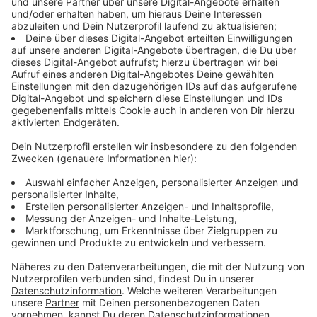
Sauerland. Da, wo seit einigen Jahren das große
Fichtensterben begonnen hat.
Weiterlesen, Beitrag hören und Video sehen
Anzeige
Der Bauingenieur
Anzeige
Heinrich Bökamp ist seit über 35 Jahren Bauingenieur,
er ist Präsident der
Ingenieurkammer-Bau NRW
, hat an
der Technischen Universität in Aachen promoviert. Und
der Klimawandel ist in seinem Beruf längst
angekommen. Spätestens seit dem katastrophalen
Hochwasser im Juni 2021, bei dem 49 Menschen allein
hier in Nordrhein-Westfalen ihr Leben verloren haben,