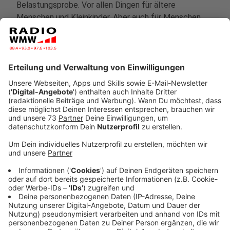
Belastungsprobe. Vor allen Dingen für ältere
Menschen und Kleinkinder. Aber auch für Menschen,
die in Dachgeschosswohnungen leben. Ist das Leben
in der Stadt im Jahr 2050, 2100 überhaupt noch
möglich? Klimamanager Stefan Wenzel versucht bei
der Stadt Düsseldorf, darauf eine Antwort zu finden.
Weiterlesen, Beitrag hören und Video sehen
Anzeige
Der Förster
Anzeige
Norbert Tennhoff ist seit über 30 Jahren Förster.
Studiert hat er in Göttingen, aufgewachsen ist er im
Münsterland, inzwischen arbeitet er in den Wäldern im