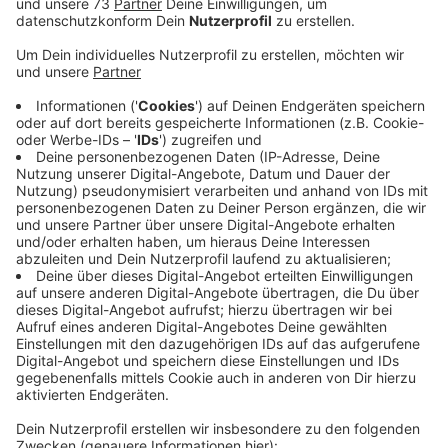
Wir benötigen Ihre
Zustimmung, um den YouTube
Video-Service zu laden!
Wir verwenden einen Service eines
Drittanbieters, um Videoinhalte
einzubetten. Dieser Service kann
Daten zu Ihren Aktivitäten
sammeln. Bitte lesen Sie die
Details durch und stimmen Sie der
Nutzung des Service zu, um dieses
Video anzusehen.
Mehr Informationen
Ihr wollt den perfekten Soundtrack für euren Urlaub in
den Bergen? Kein Problem, hier bekommt ihr ihn.