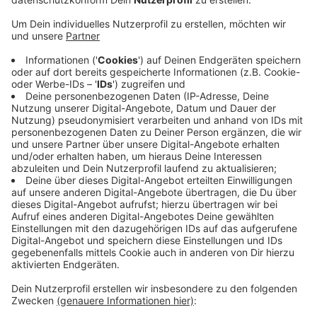
Anzeige
Die Polizei Borken sucht momentan nach Unfällen!
Klingt erstmal komisch, ist aber ziemlich plausibel.
Unbekannte sind in Südlohn in ein Firmengelände
eingebrochen und haben dort ein Wohnmobil geklaut.
Mit diesem Wohnmobil haben die Täter dann einige
Unfälle gebaut und anstatt den Camper irgendwo
abzustellen, stellten sie ihn zurück in die Scheune wo
sie ihn herhatten. Die Polizei versucht jetzt gerade
aufzuklären an welchen Unfällen das geklaute
Wohnmobil beteiligt war, und wo die Unfälle passiert
sind. Hinweise bitte an die Verkehrspolizei Borken.
Anzeige