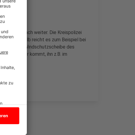
iter
eiligter einfach weiter. Die Kreispolizei
at ist. Deshalb reicht es zum Beispiel bei
el hinter die Windschutzscheibe des
is der Fahrer kommt, ihn z.B. im
en.