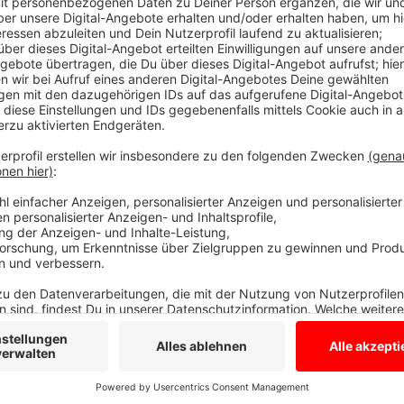
Bei jedem 5. Unfall fährt der Verursacher we
Anzeige
Bei jedem 5. Unfall fährt der Verursacher oder ein Bet
Borken weist darauf hin, dass Unfallflucht eine Straft
einem Parkplatz-Rempler auch nicht aus, einen Zett
beschädigten Autos zu klemmen. Richtig ist: Warten b
Supermarkt ausrufen lassen und sonst die Polizei ruf
Anzeige