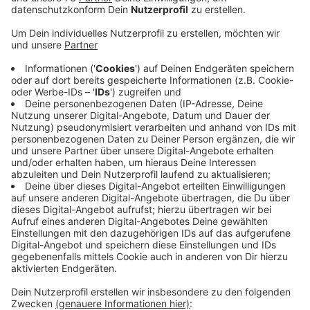
Fahrer versucht Stauende auszuweichen
Anzeige
An der Baustelle auf der A3 bei Hamminkeln hat es
einen schweren Unfall gegeben, bei dem auch die
Isselburger Feuerwehr im Einsatz war. Wie das BBV
berichtet, hatte ein Autofahrer die Kontrolle über
seinen Wagen verloren, als er einem Stauende
ausweichen wollte. Der PKW überschlug sich und blieb
auf dem Dach liegen. Vier Menschen wurden verletzt,
darunter zwei Kinder.