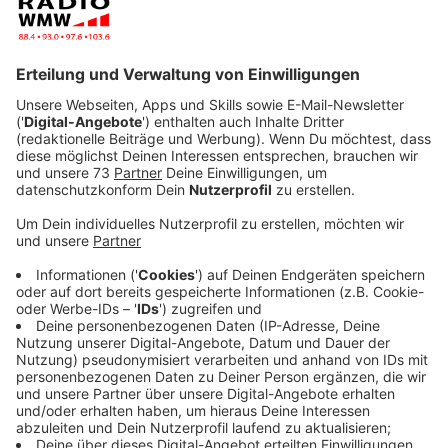
Anzeige
Umzug in Zeiten von Corona - Daniel wohnt
im Rohbau
Anzeige
Viele von uns haben das Wochenende wohl genutzt,
um ein bisschen zu entspannen. Das sah bei Daniel
Krawinkel ein bisschen anders aus - er ist wegen des
Coronavirus eine Woche eher umgezogen als geplant.
Und wohnt jetzt quasi im Rohbau - nur mit Möbeln.
Anzeige