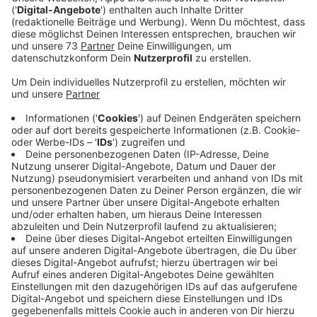
Fördermöglichkeiten und Voraussetzungen
Anzeige
Unter dem Motto „Naturschutz lohnt sich“ könnt ihr
euch für Umweltschecks bewerben, die Maßnahmen
unterstützen, die zum Schutz der Natur beitragen oder
Menschen für den lokalen und regionalen Natur- und
Artenschutz begeistern. Dazu zählen die Anlage von
Biotopen, die Förderung von Insektenlebensräumen
sowie Veranstaltungen und Mitmachaktionen im
praktischen Naturschutz. Die Förderung beträgt
pauschal 2.000 Euro, sofern förderfähige Ausgaben in
mindestens dieser Höhe nachgewiesen werden
können. Wichtig ist, dass die Umsetzung der Projekte
erst nach Antragstellung und Bewilligung erfolgt.