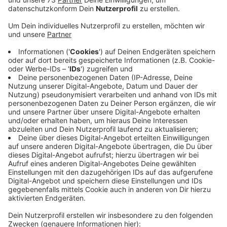
Anzeige
Rat beschäftigt sich mit dem Thema
Anzeige
Dieser Wunsch kommt nicht nur von der Schulleitung
selbst, sondern auch aus der Elternschaft. Das geht
aus einer Vorlage für den Rat Schöppingen hervor, der
sich am abend mit dem Thema beschäftigt. Demnach
soll die Sekundarschule nach und nach von einer
gebundenen Ganztagsschule in eine Halbtagsschule
mit Ganztags- und Betreuungsangeboten
umgewandelt werden. Losgehen soll es mit der
Jahrgangsstufe 5 im Schuljahr 2026/2027 -
vorausgesetzt die entsprechenden Gremien und
Behörden stimmen zu.