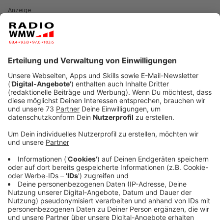
Anzeige
Der Lauf auf Solarenergie liegt an der Energiekrise, die
für deutlich steigende Kosten gesorgt hat. Viele
denken um. Und die Ampel hat auch schon dafür
gesorgt, dass es im nächsten Jahr so weiter gehen
kann.
Anzeige
"Umsatzsteuerlichen Maßnahmen zur
Förderung des Ausbaus von
Photovoltaikanlagen"
Anzeige