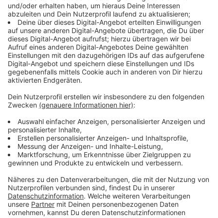
Der sperrige Titel "umsatzsteuerlichen Maßnahmen
zur Förderung des Ausbaus von Photovoltaikanlagen"
heißt übersetzt, dass bei einer Solaranlage, die
nächstes Jahr geliefert würde, 19 Prozent günstiger
seien sollte. Denn die Umsatzsteuer auf alle
wesentlichen Bestandteile so einer Anlage fallen weg.
Was jetzt wesentliche Bestandteile sind, das ist
offenbar noch nicht so ganz klar. Man muss zum
Beispiel Dachhaken kaufen, sonst wird aus so einem
Solarmodul schnell mal ein Sonnensegel. Unterm
Strich soll es aber im nächsten Jahr noch mal einen
Schub geben, weil die Steuern sinken werden. Wenn
jetzt die Händler nicht gleichzeitig die Preise nach
oben schrauben, dann lohnt sich so eine Anlage im
nächsten Jahr deutlich mehr.
Anzeige