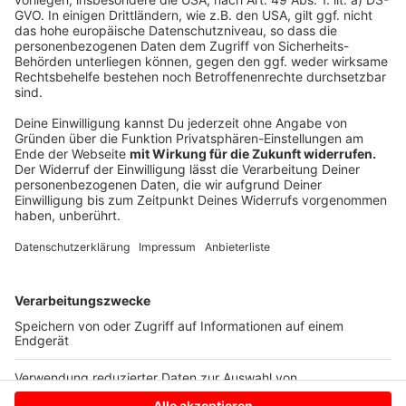
sind viele Anlagenbetreiber Kleinunternehmer, weil sie
Strom erzeugen. Da sollen Betreiber ebenfalls keine
19 Prozent Umsatzsteuer mehr abführen, wenn mit
der Anlage eine bestimmte Größe nicht überschritten
wird. Die Grenze bildet dabei die sogenannte
Kleinunternehmerregel. Trotzdem ist der Einbau einer
Solaranalge weiter mit viel bürokratischen Aufwand
verbunden.
Anzeige
Anzeige