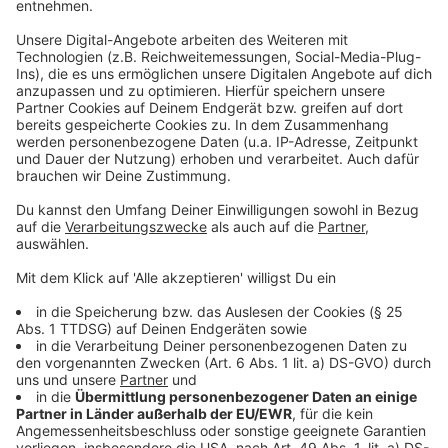
Skepsis, ob der Rabatt beim Endverbraucher
ankommt
Anzeige
Es gibt bei steuerlichen Maßnahmen und Subventionen
immer Mitnahmeeffekte. Aber die Ampel-Regierung
ruft im guten Glauben dazu auf, den Steuerverzicht
auch wirklich weiterzugeben.
Anzeige
Betrieb wird attraktiver
Anzeige
In Zukunft soll auch beim Betrieb der Solaranlage
keine Umsatzsteuer mehr anfallen. Finanzrechtlich