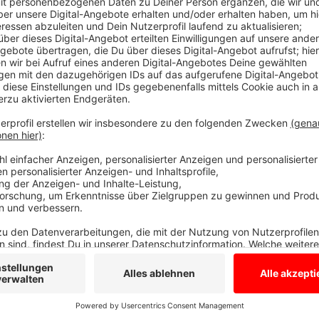
Coworking Spaces für soziale Kontakte
Anzeige
Ein Coworking Space ist ein Platz, an dem man mit a
aber nicht alle bei derselben Firma beschäftigt sind.
die durch die Arbeit im Homeoffice entstehen könnt
Wirtschaftsförderungsgesellschaft und die Stadt A
einen Coworking Space brauchen und lässt nachfrag
dem Rathaus. Außerdem läuft bis Ende der Woche n
Thema.
Weitere Informationen und Alles zur Teiln
Anzeige