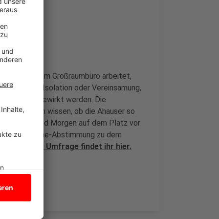
nderen in einem Großraumbüro arbeitet,
 So soll einer Isolation oder Vereinsamung,
e, entgegengewirkt werden. Die
haus möchten wissen, ob die Ahauser so
en - Heute und Morgen auf dem Platz vor
och eine Online-Abstimmung zu dem
ahme an der Umfrage findet ihr hier.