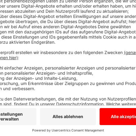
Anzeige
Bürger müssen in Velen und Bocholt weiter 
Anzeige
In Bocholt geht die Stadt nach letztem Stand davon 
denkmalgeschützten Rathauses mit Kulturzentrum er
Darüber wird zur Zeit verhandelt. Die Ratsparteien kr
sondern auch die steigenden Kosten. Für die Bürger v
Provisorien leben. Ein Teil der Verwaltung ist z.B. 
Der Rest ist über die ganze Stadt verteilt.
Anzeige