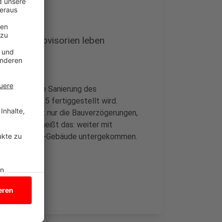
mit den Provisorien leben
aus, dass die Sanierung des
st Ende 2025 fertiggestellt wird.
itisieren nicht nur die Bauverzögerungen,
on Bocholt heißt das: weiter mit
im alten Gigaset-Gebäude untergekommen.